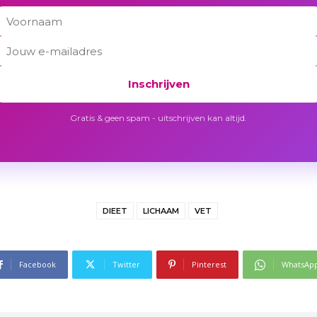
Inschrijven
Gratis & geen spam - uitschrijven kan altijd.
DIEET
LICHAAM
VET
Facebook
Twitter
Pinterest
WhatsAp