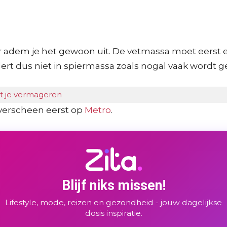
baar adem je het gewoon uit. De vetmassa moet eer
ert dus niet in spiermassa zoals nogal vaak wordt g
pt je vermageren
verscheen eerst op
Metro
.
Blijf niks missen!
Lifestyle, mode, reizen en gezondheid - jouw dagelijkse
dosis inspiratie.