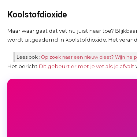
Koolstofdioxide
Maar waar gaat dat vet nu juist naar toe? Blijk
wordt uitgeademd in koolstofdioxide. Het verand
Lees ook :
Op zoek naar een nieuw dieet? Wijn hel
Het bericht
Dit gebeurt er met je vet als je afvalt