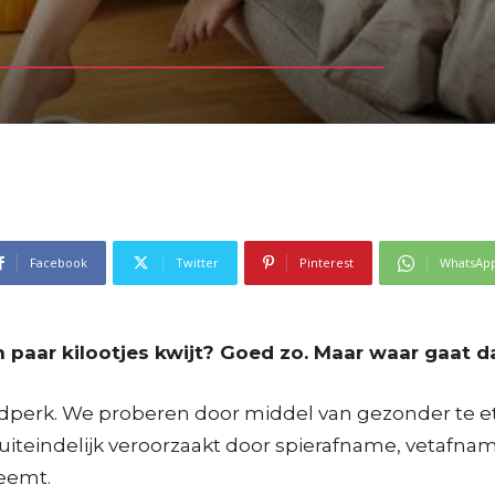
Facebook
Twitter
Pinterest
WhatsAp
 paar kilootjes kwijt? Goed zo. Maar waar gaat da
jdperk. We proberen door middel van gezonder te e
iteindelijk veroorzaakt door spierafname, vetafname,
neemt.