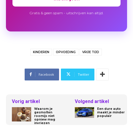
Gratis & geen spam - uitschrijven kan altijd.
KINDEREN
OPVOEDING
VRIJE TIJD
Facebook
Twitter
Vorig artikel
Volgend artikel
Waarom je
Een dure auto
gesmolten
maakt je minder
roomijs niet
populair
opniew mag
invriezen