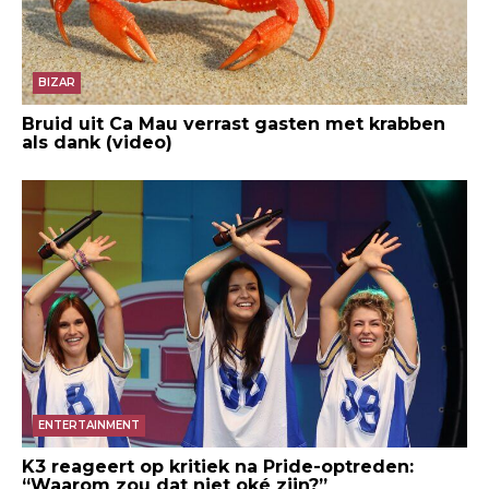
BIZAR
Bruid uit Ca Mau verrast gasten met krabben
als dank (video)
ENTERTAINMENT
K3 reageert op kritiek na Pride-optreden:
“Waarom zou dat niet oké zijn?”