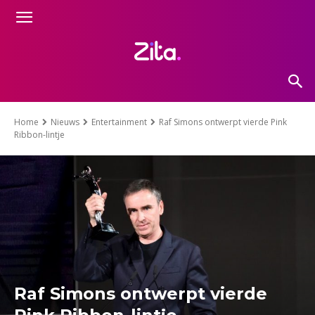
Home
Nieuws
Entertainment
Raf Simons ontwerpt vierde Pink
Ribbon-lintje
Raf Simons ontwerpt vierde