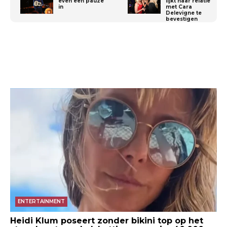
even een pauze
lijkt haar relatie
in
met Cara
Delevigne te
bevestigen
ENTERTAINMENT
Heidi Klum poseert zonder bikini top op het