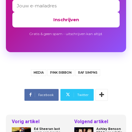
Inschrijven
Gratis & geen spam - uitschrijven kan altijd.
MEDIA
PINK RIBBON
RAF SIMPNS
Facebook
Twitter
Vorig artikel
Volgend artikel
Ed Sheeran last
Ashley Benson