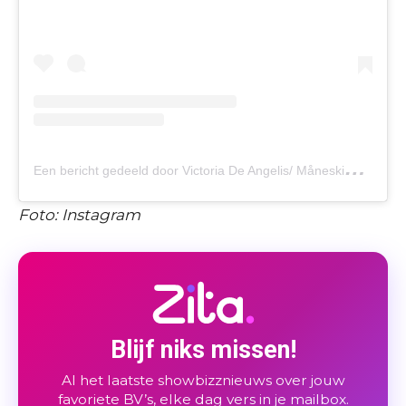
E
en bericht gedeeld door Victoria De Angelis/ Måneskin (@vicdeangelis)
Foto: Instagram
Blijf niks missen!
Al het laatste showbizznieuws over jouw
favoriete BV’s, elke dag vers in je mailbox.