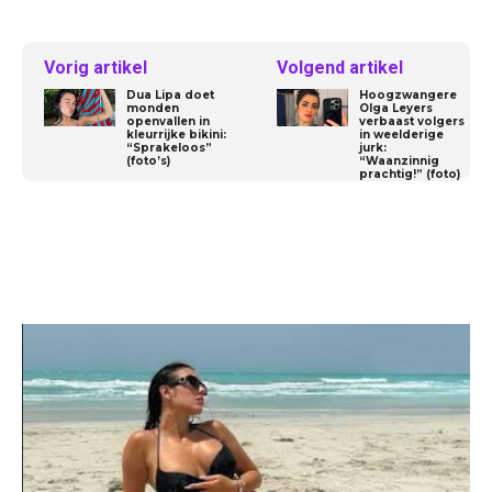
Vorig artikel
Volgend artikel
Dua Lipa doet
Hoogzwangere
monden
Olga Leyers
openvallen in
verbaast volgers
kleurrijke bikini:
in weelderige
“Sprakeloos”
jurk:
(foto’s)
“Waanzinnig
prachtig!” (foto)