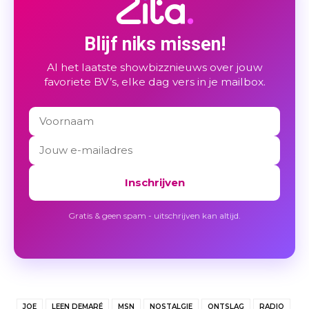
Blijf niks missen!
Al het laatste showbizznieuws over jouw
favoriete BV’s, elke dag vers in je mailbox.
Inschrijven
Gratis & geen spam - uitschrijven kan altijd.
JOE
LEEN DEMARÉ
MSN
NOSTALGIE
ONTSLAG
RADIO