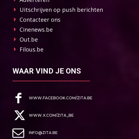
Uitschrijven op push berichten
Contacteer ons
Cinenews.be
Out.be
Filous.be
WAAR VIND JE ONS
WWW.FACEBOOK.COM/ZITA.BE
WWW.X.COM/ZITA_BE
INFO@ZITA.BE