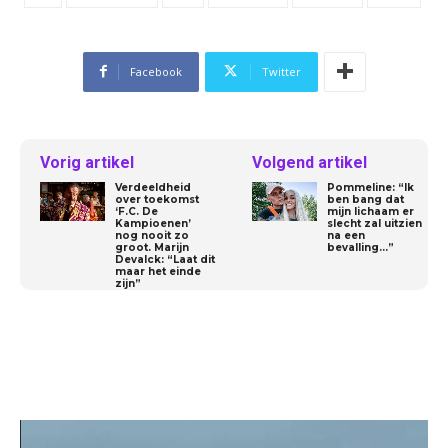
Facebook
Twitter
Vorig artikel
Volgend artikel
Verdeeldheid
Pommeline: “Ik
over toekomst
ben bang dat
‘F.C. De
mijn lichaam er
Kampioenen’
slecht zal uitzien
nog nooit zo
na een
groot. Marijn
bevalling…”
Devalck: “Laat dit
maar het einde
zijn”