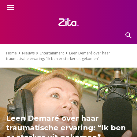
Home
Nieuws
Entertainment
Leen Demaré over haar
traumatische ervaring: "Ik ben er sterker uit gekomen"
Leen Demaré over haar
traumatische ervaring: “Ik ben