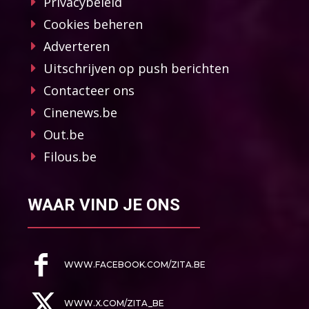
Privacybeleid
Cookies beheren
Adverteren
Uitschrijven op push berichten
Contacteer ons
Cinenews.be
Out.be
Filous.be
WAAR VIND JE ONS
WWW.FACEBOOK.COM/ZITA.BE
WWW.X.COM/ZITA_BE