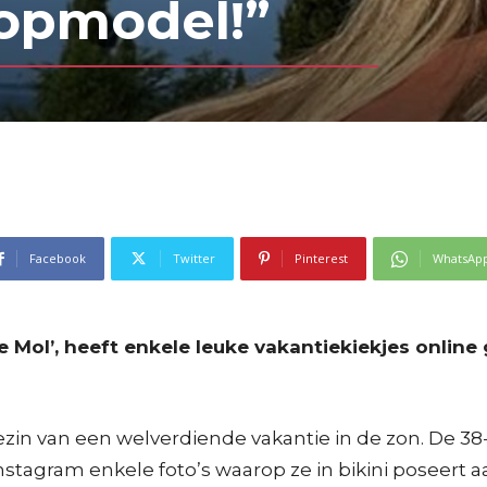
Topmodel!”
Facebook
Twitter
Pinterest
WhatsAp
Mol’, heeft enkele leuke vakantiekiekjes online ge
n van een welverdiende vakantie in de zon. De 38-jar
Instagram enkele foto’s waarop ze in bikini posee