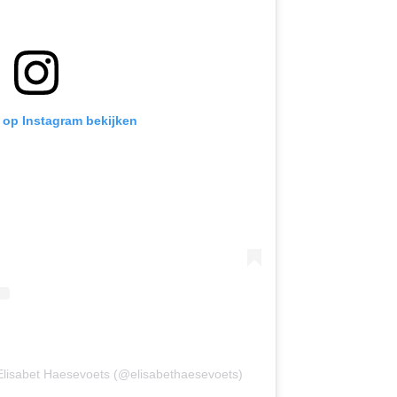
t op Instagram bekijken
 Elisabet Haesevoets (@elisabethaesevoets)