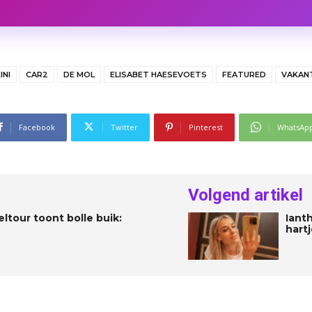
INI
CAR2
DE MOL
ELISABET HAESEVOETS
FEATURED
VAKANT
Facebook
Twitter
Pinterest
WhatsAp
Volgend artikel
ltour toont bolle buik:
Iant
hart