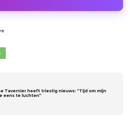
IE
p
he Tavernier heeft triestig nieuws: “Tijd om mijn
je eens te luchten”