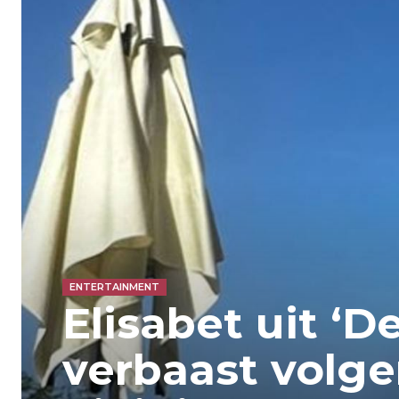
ENTERTAINMENT
Elisabet uit ‘D
verbaast volge