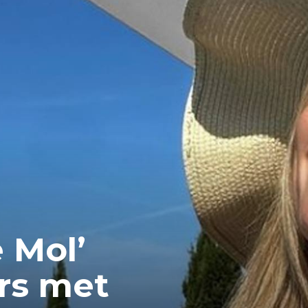
e Mol’
rs met