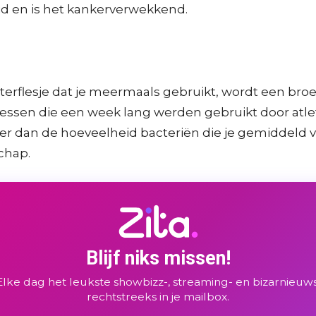
eid en is het kankerverwekkend.
erflesje dat je meermaals gebruikt, wordt een bro
ssen die een week lang werden gebruikt door atlete
meer dan de hoeveelheid bacteriën die je gemiddeld v
chap.
Blijf niks missen!
Elke dag het leukste showbizz-, streaming- en bizarnieuws
rechtstreeks in je mailbox.