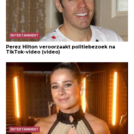
ENTERTAINMENT
Perez Hilton veroorzaakt politiebezoek na
TikTok-video (video)
ENTERTAINMENT