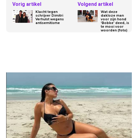
Vorig artikel
Volgend artikel
Klacht tegen
Wat deze
schrijver Dimitri
dakloze man
Verhulst wegens
voor zijn hond
antisemitisme
‘Bobke’ deed, is
te mooi voor
woorden (foto)