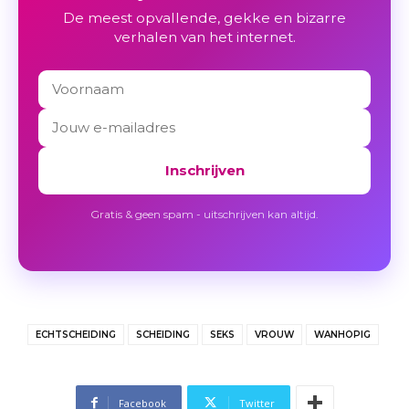
De meest opvallende, gekke en bizarre
verhalen van het internet.
Inschrijven
Gratis & geen spam - uitschrijven kan altijd.
ECHTSCHEIDING
SCHEIDING
SEKS
VROUW
WANHOPIG
Facebook
Twitter