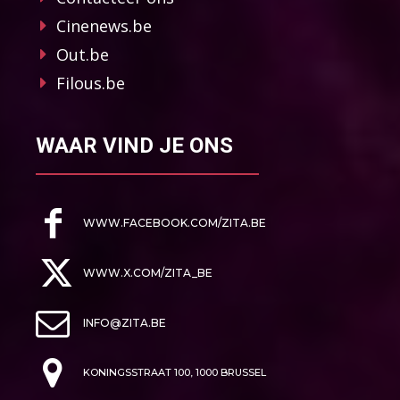
Cinenews.be
Out.be
Filous.be
WAAR VIND JE ONS
WWW.FACEBOOK.COM/ZITA.BE
WWW.X.COM/ZITA_BE
INFO@ZITA.BE
KONINGSSTRAAT 100, 1000 BRUSSEL