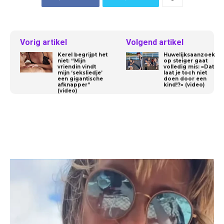
Vorig artikel
Volgend artikel
Kerel begrijpt het
Huwelijksaanzoek
niet: “Mijn
op steiger gaat
vriendin vindt
volledig mis: «Dat
mijn ‘seksliedje’
laat je toch niet
een gigantische
doen door een
afknapper”
kind!?» (video)
(video)