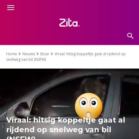
Home
Nieuws
Bizar
Viraal: hitsig koppeltje gaat al rijdend op
snelweg van bil (NSFW)
Viraal: hitsig koppeltje gaat al
rijdend op snelweg van bil