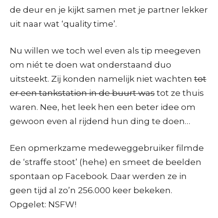
de deur en je kijkt samen met je partner lekker
uit naar wat ‘quality time’.
Nu willen we toch wel even als tip meegeven
om niét te doen wat onderstaand duo
uitsteekt. Zij konden namelijk niet wachten
tot
er een tankstation in de buurt was
tot ze thuis
waren. Nee, het leek hen een beter idee om
gewoon even al rijdend hun ding te doen…
Een opmerkzame medeweggebruiker filmde
de ‘straffe stoot’ (hehe) en smeet de beelden
spontaan op Facebook. Daar werden ze in
geen tijd al zo’n 256.000 keer bekeken.
Opgelet: NSFW!