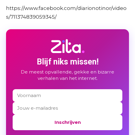
https://www.facebook.com/diarionotinor/video
s/711374839059345/
Blijf niks missen!
De meest opvallende, gekke en bizarre
verhalen van het internet.
Inschrijven