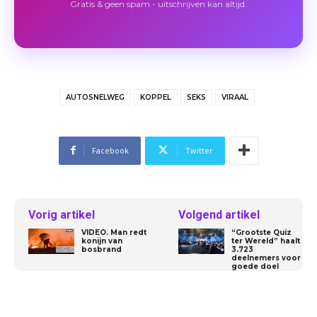
Gratis & geen spam - uitschrijven kan altijd.
AUTOSNELWEG
KOPPEL
SEKS
VIRAAL
Facebook
Twitter
Vorig artikel
Volgend artikel
VIDEO. Man redt
“Grootste Quiz
konijn van
ter Wereld” haalt
bosbrand
3.723
deelnemers voor
goede doel