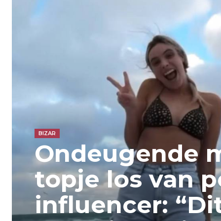
BIZAR
Ondeugende m
topje los van 
influencer: “Dit