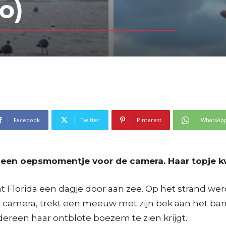
o)
Facebook
Twitter
Pinterest
WhatsAp
s een oepsmomentje voor de camera. Haar topje
at Florida een dagje door aan zee. Op het strand 
e camera, trekt een meeuw met zijn bek aan het ban
ereen haar ontblote boezem te zien krijgt.