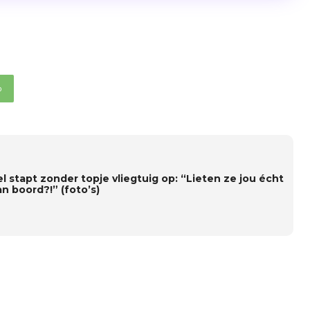
p
l stapt zonder topje vliegtuig op: “Lieten ze jou écht
n boord?!” (foto’s)