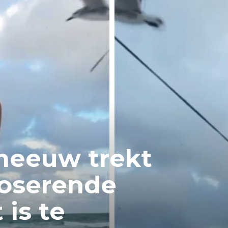
eeuw trekt
poserende
 is te