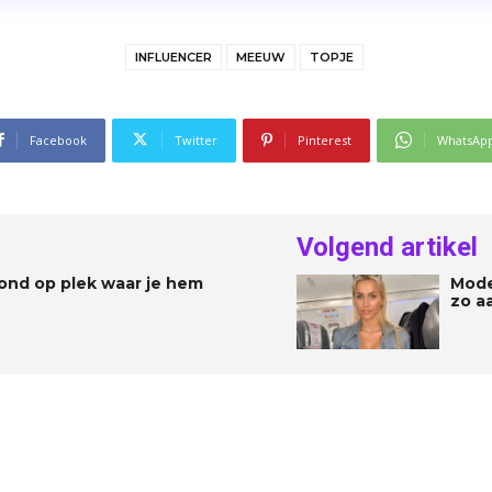
INFLUENCER
MEEUW
TOPJE
Facebook
Twitter
Pinterest
WhatsAp
Volgend artikel
hond op plek waar je hem
Mode
zo aa