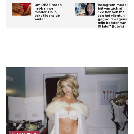
Om DEZE reden
Instagram-model
hebben we
bijt van zich af:
minder zin in
“Ze hebben me
seks tijdens de
van het vliegtuig
winter
gegooid wegens
mijn borsten van
10 kilo!” (foto’s)