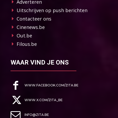
Adverteren
Uitschrijven op push berichten
Contacteer ons
Cinenews.be
Out.be
Filous.be
WAAR VIND JE ONS
WWW.FACEBOOK.COM/ZITA.BE
WWW.X.COM/ZITA_BE
INFO@ZITA.BE