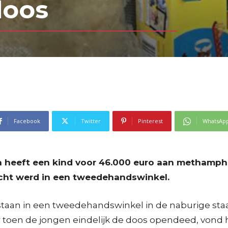
doos
Facebook
Twitter
Pinterest
WhatsAp
ia heeft een kind voor 46.000 euro aan methamp
ocht werd in een tweedehandswinkel.
an in een tweedehandswinkel in de naburige staat
r toen de jongen eindelijk de doos opendeed, vond 