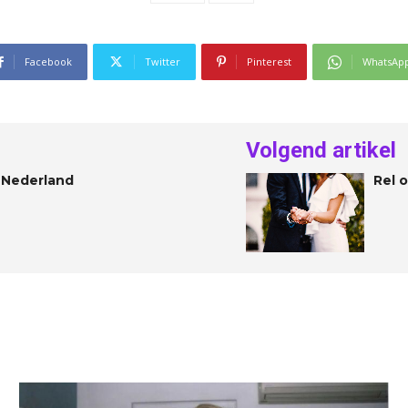
Facebook
Twitter
Pinterest
WhatsAp
Volgend artikel
n Nederland
Rel 