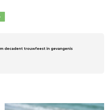
p
om decadent trouwfeest in gevangenis