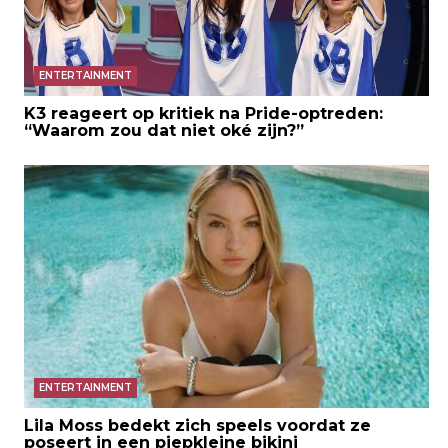
ENTERTAINMENT
K3 reageert op kritiek na Pride-optreden:
“Waarom zou dat niet oké zijn?”
ENTERTAINMENT
Lila Moss bedekt zich speels voordat ze
poseert in een piepkleine bikini