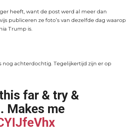
ger heeft, want de post werd al meer dan
js publiceren ze foto’s van dezelfde dag waarop
ania Trump is.
nog achterdochtig. Tegelijkertijd zijn er op
his far & try &
ng. Makes me
NCYIJfeVhx