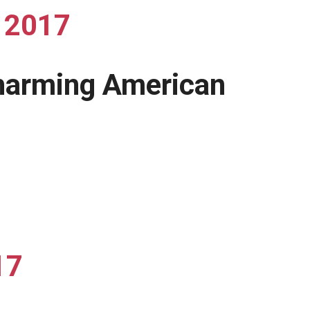
 2017
’s harming American
17