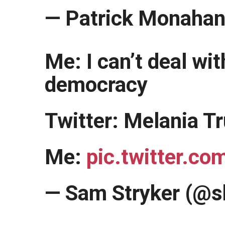
— Patrick Monaha
Me: I can’t deal wi
democracy
Twitter: Melania T
Me:
pic.twitter.
— Sam Stryker (@s