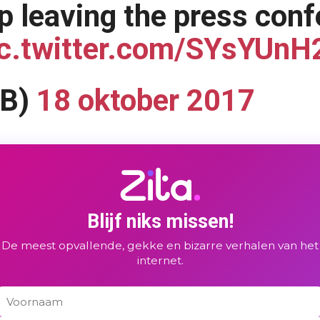
 leaving the press conf
ic.twitter.com/SYsYUnH
NB)
18 oktober 2017
Blijf niks missen!
De meest opvallende, gekke en bizarre verhalen van het
internet.