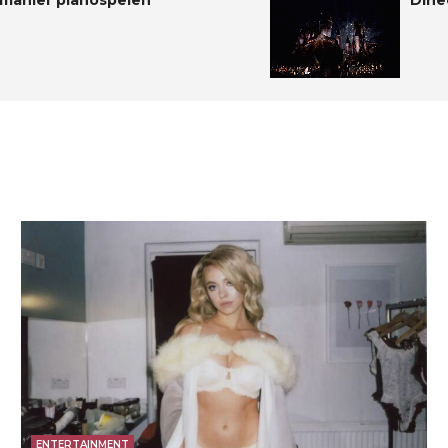
 manier pianospelen
Dinee
ENTERTAINMENT