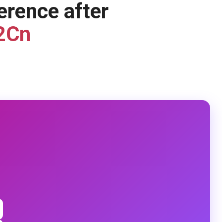
erence after
2Cn