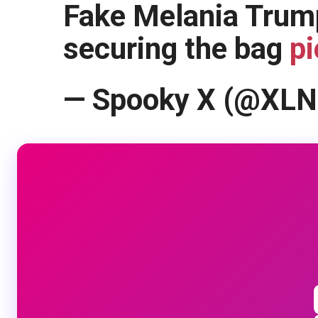
Fake Melania Trump
securing the bag
p
— Spooky X (@XL