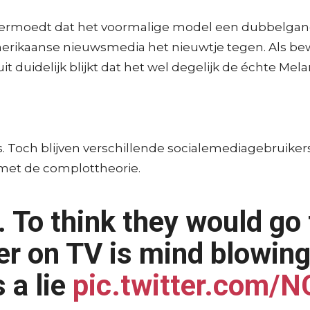
e vermoedt dat het voormalige model een dubbelgan
rikaanse nieuwsmedia het nieuwtje tegen. Als bewi
uit duidelijk blijkt dat het wel degelijk de échte Mel
s. Toch blijven verschillende socialemediagebruikers 
 met de complottheorie.
 To think they would go t
her on TV is mind blowi
 a lie
pic.twitter.com/