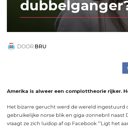
dubbelganger
DOOR
BRU
Amerika is alweer een complottheorie rijker
Het bizarre gerucht werd de wereld ingestuurd d
gebruikelijke norse blik en giga-zonnebril naas
vraagt ze zich luidop af op Facebook “‘Ligt het a