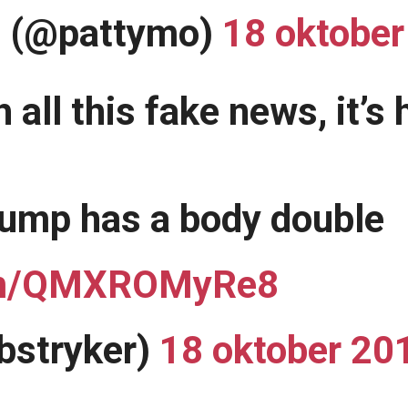
n (@pattymo)
18 oktober
th all this fake news, it
rump has a body double
com/QMXROMyRe8
bstryker)
18 oktober 20