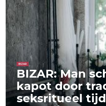
BIZAR
BIZAR: Man sch
kapot door tra
seksritueel tij