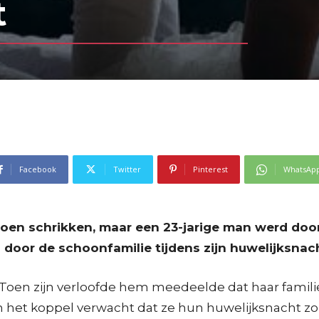
t
Facebook
Twitter
Pinterest
WhatsAp
oen schrikken, maar een 23-jarige man werd door i
 door de schoonfamilie tijdens zijn huwelijksnac
Toen zijn verloofde hem meedeelde dat haar familie
 van het koppel verwacht dat ze hun huwelijksnacht z