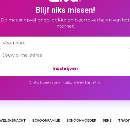
Blijf niks missen!
De meest opvallende, gekke en bizarre verhalen van het
internet.
Inschrijven
Gratis & geen spam - uitschrijven kan altijd.
WELIJKSNACHT
SCHOONFAMILIE
SCHOONMOEDER
SEKS
TRADI