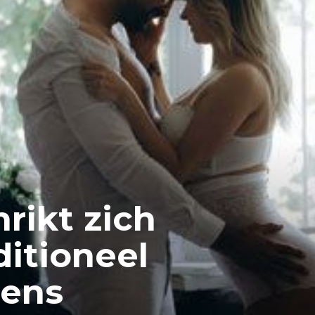
rikt zich
ditioneel
dens