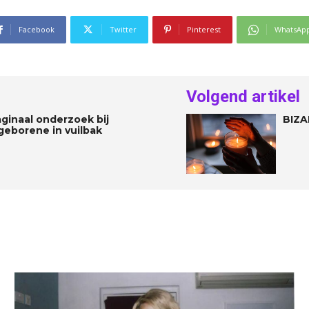
Facebook
Twitter
Pinterest
WhatsAp
Volgend artikel
aginaal onderzoek bij
BIZA
geborene in vuilbak