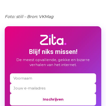
Foto: still – Bron: VKMag
Blijf niks missen!
De meest opvallende, gekke en bizarre
verhalen van het internet.
Inschrijven