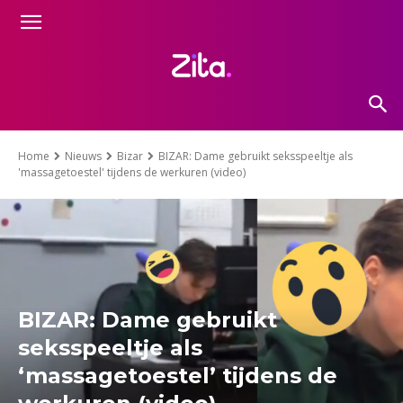
Home
Nieuws
Bizar
BIZAR: Dame gebruikt seksspeeltje als
'massagetoestel' tijdens de werkuren (video)
BIZAR: Dame gebruikt
seksspeeltje als
‘massagetoestel’ tijdens de