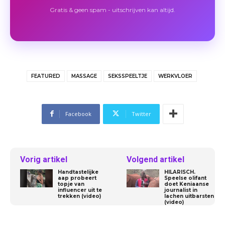
Gratis & geen spam - uitschrijven kan altijd.
FEATURED
MASSAGE
SEKSSPEELTJE
WERKVLOER
Facebook
Twitter
Vorig artikel
Volgend artikel
Handtastelijke
HILARISCH.
aap probeert
Speelse olifant
topje van
doet Keniaanse
influencer uit te
journalist in
trekken (video)
lachen uitbarsten
(video)