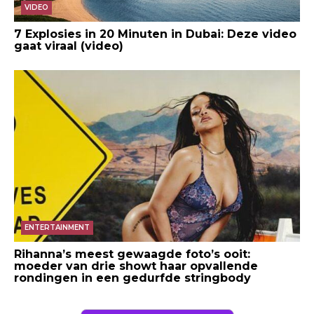
VIDEO
7 Explosies in 20 Minuten in Dubai: Deze video
gaat viraal (video)
ENTERTAINMENT
Rihanna’s meest gewaagde foto’s ooit:
moeder van drie showt haar opvallende
rondingen in een gedurfde stringbody