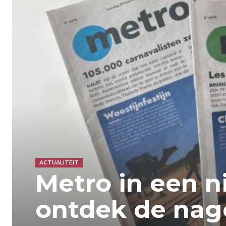
ACTUALITEIT
Metro in een n
ontdek de nag