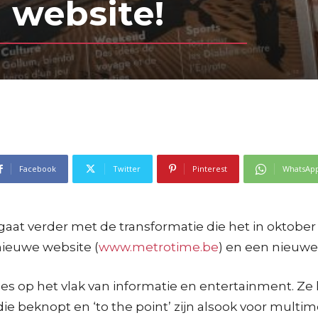
 website!
Facebook
Twitter
Pinterest
WhatsAp
at verder met de transformatie die het in oktober 2
nieuwe website (
www.metrotime.be
) en een nieuwe 
ses op het vlak van informatie en entertainment. 
e beknopt en ‘to the point’ zijn alsook voor multi