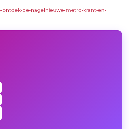
je-ontdek-de-nagelnieuwe-metro-krant-en-