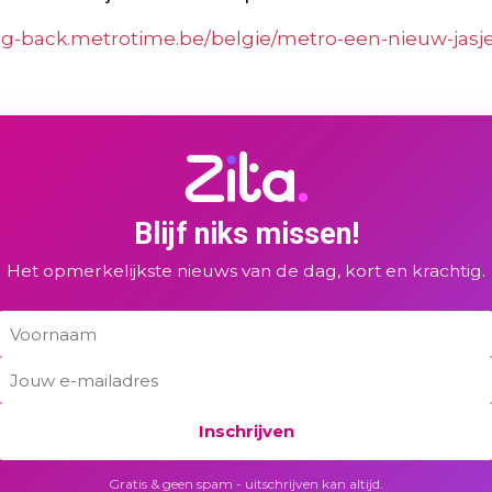
eng-back.metrotime.be/belgie/metro-een-nieuw-jas
Blijf niks missen!
Het opmerkelijkste nieuws van de dag, kort en krachtig.
Inschrijven
Gratis & geen spam - uitschrijven kan altijd.