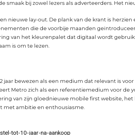
 de smaak bij zowel lezers als adverteerders. Het ni
een nieuwe lay-out. De plank van de krant is herzien
venementen die de voorbije maanden geïntroduceer
ring van het kleurenpalet dat digitaal wordt gebru
aam is om te lezen.
jaar bewezen als een medium dat relevant is voor zi
eert Metro zich als een referentiemedium voor de you
cering van zijn gloednieuwe mobile first website, het
ept met ambitie en enthousiasme.
stel-tot-10-jaar-na-aankoop