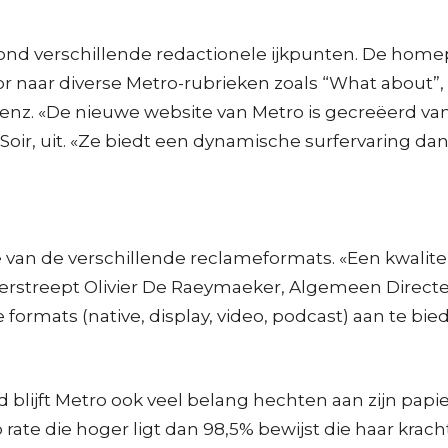
ond verschillende redactionele ijkpunten. De home
or naar diverse Metro-rubrieken zoals “What about”,
”, enz. «De nieuwe website van Metro is gecreëerd van
 Soir, uit. «Ze biedt een dynamische surfervaring da
e van de verschillende reclameformats. «Een kwalitei
derstreept Olivier De Raeymaeker, Algemeen Directeu
ormats (native, display, video, podcast) aan te bie
d blijft Metro ook veel belang hechten aan zijn pa
te die hoger ligt dan 98,5% bewijst die haar krac