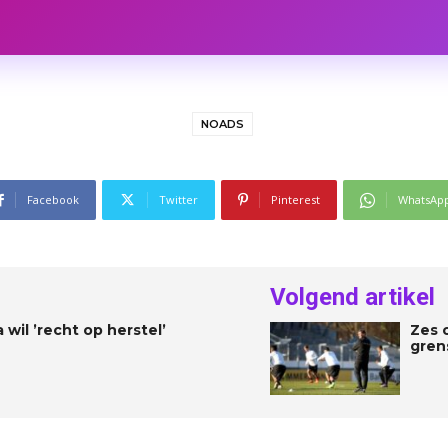
NOADS
Facebook
Twitter
Pinterest
WhatsAp
Volgend artikel
il ’recht op herstel’
Zes 
gren