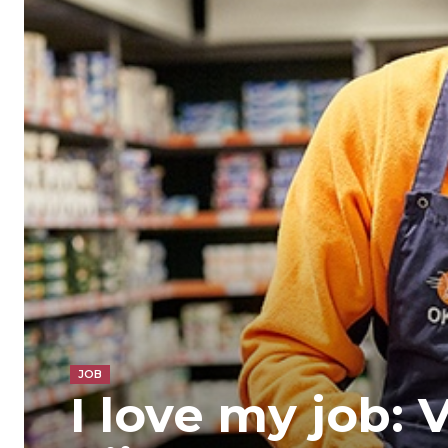
JOB
I love my job: