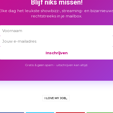
Blijf niks missen!
Elke dag het leukste showbizz-, streaming- en bizarnieuws
rechtstreeks in je mailbox.
Inschrijven
Gratis & geen spam - uitschrijven kan altijd.
I LOVE MY JOB,,