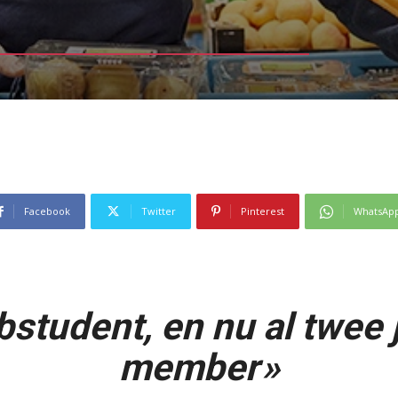
Facebook
Twitter
Pinterest
WhatsAp
bstudent, en nu al twee 
member »