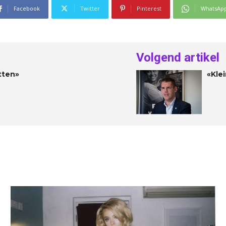
Facebook
Twitter
Pinterest
WhatsAp
Volgend artikel
itten»
«Kle