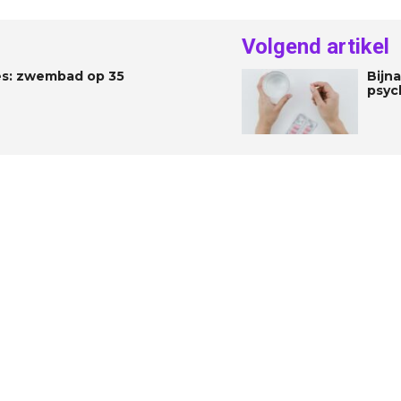
Volgend artikel
es: zwembad op 35
Bijn
psyc