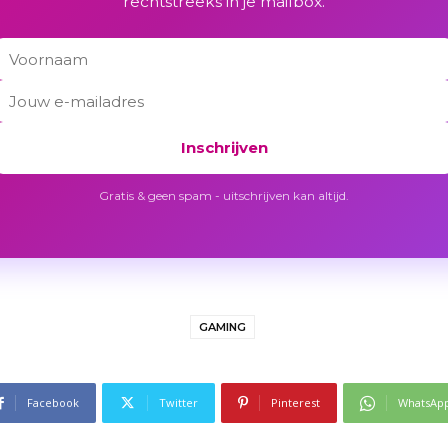
rechtstreeks in je mailbox.
Inschrijven
Gratis & geen spam - uitschrijven kan altijd.
GAMING
Facebook
Twitter
Pinterest
WhatsAp