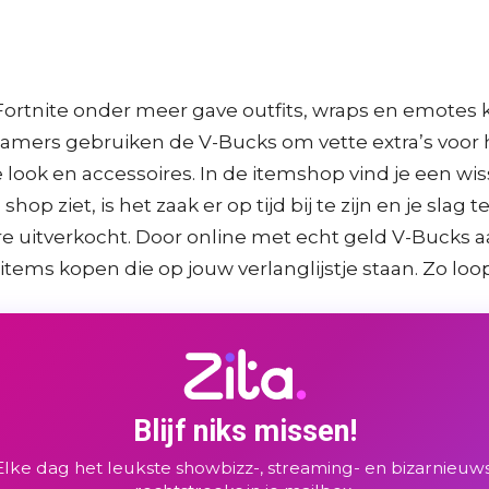
 Fortnite onder meer gave outfits, wraps en emotes 
el gamers gebruiken de V-Bucks om vette extra’s voor
ook en accessoires. In de itemshop vind je een wi
e shop ziet, is het zaak er op tijd bij te zijn en je 
are uitverkocht. Door online met echt geld V-Bucks aa
ems kopen die op jouw verlanglijstje staan. Zo loop 
Blijf niks missen!
Elke dag het leukste showbizz-, streaming- en bizarnieuws