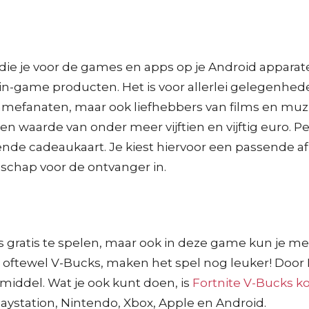
die je voor de games en apps op je Android apparat
 in-game producten. Het is voor allerlei gelegenhe
amefanaten, maar ook liefhebbers van films en muzie
 een waarde van onder meer vijftien en vijftig euro. 
nde cadeaukaart. Je kiest hiervoor een passende afb
dschap voor de ontvanger in.
is gratis te spelen, maar ook in deze game kun je m
oftewel V-Bucks, maken het spel nog leuker! Door F
lmiddel. Wat je ook kunt doen, is
Fortnite V-Bucks k
laystation, Nintendo, Xbox, Apple en Android.