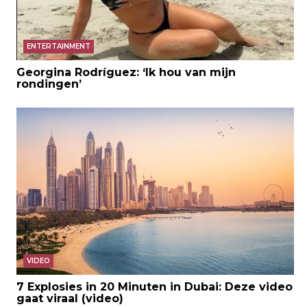
ENTERTAINMENT
Georgina Rodríguez: ‘Ik hou van mijn
rondingen’
VIDEO
7 Explosies in 20 Minuten in Dubai: Deze video
gaat viraal (video)