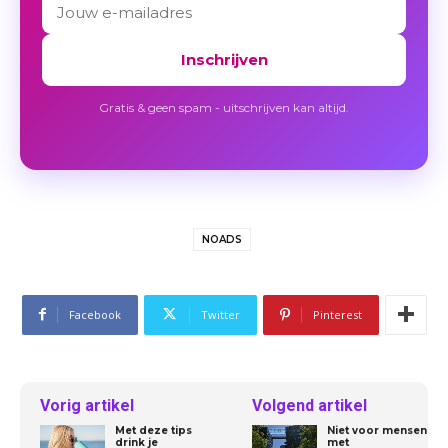
Inschrijven
Gratis & geen spam - uitschrijven kan altijd.
NOADS
Facebook
Twitter
Pinterest
Vorig artikel
Volgend artikel
Met deze tips
Niet voor mensen
drink je
met