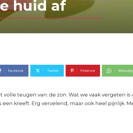
e huid af
Facebook
Twitter
Pinterest
WhatsAp
et volle teugen van: de zon. Wat we vaak vergeten i
en kreeft. Erg vervelend, maar ook heel pijnlijk. M