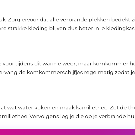
 druk. Zorg ervoor dat alle verbrande plekken bede
 strakke kleding blijven dus beter in je kledingkas
kje voor tijdens dit warme weer, maar komkommer he
Vervang de komkommerschijfjes regelmatig zodat je h
aat wat water koken en maak kamillethee. Zet de the
illethee. Vervolgens leg je die op je verbrande hui