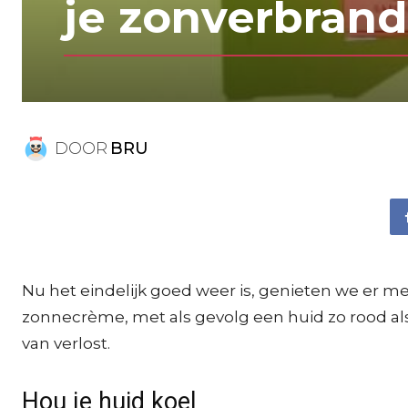
je zonverbrand
DOOR
BRU
Nu het eindelijk goed weer is, genieten we er m
zonnecrème, met als gevolg een huid zo rood als e
van verlost.
Hou je huid koel