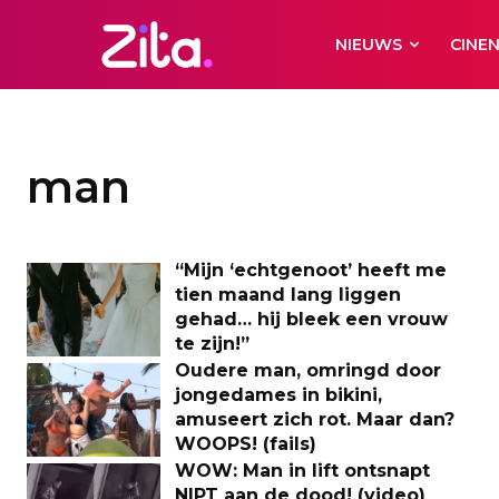
NIEUWS
CINE
man
“Mijn ‘echtgenoot’ heeft me
tien maand lang liggen
gehad… hij bleek een vrouw
te zijn!”
Oudere man, omringd door
jongedames in bikini,
amuseert zich rot. Maar dan?
WOOPS! (fails)
WOW: Man in lift ontsnapt
NIPT aan de dood! (video)