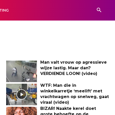
TING
Man valt vrouw op agressieve
wijze lastig. Maar dan?
VERDIENDE LOON! (video)
WTF: Man die in
winkelkarretje ‘meelift’ met
vrachtwagen op snelweg, gaat
viraal (video)
BIZAR! Naakte kerel doet
grote behoefte op de