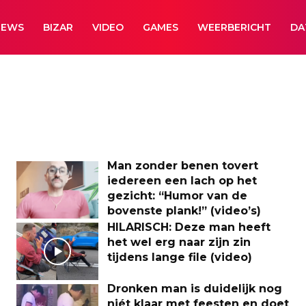
NEWS
BIZAR
VIDEO
GAMES
WEERBERICHT
DA
Man zonder benen tovert
iedereen een lach op het
gezicht: “Humor van de
bovenste plank!” (video’s)
HILARISCH: Deze man heeft
het wel erg naar zijn zin
tijdens lange file (video)
Dronken man is duidelijk nog
niét klaar met feesten en doet