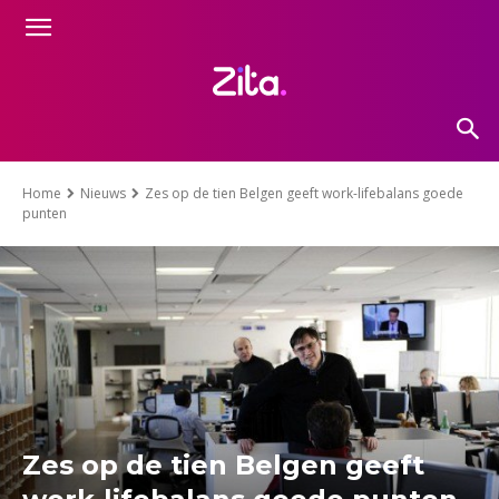
Home
Nieuws
Zes op de tien Belgen geeft work-lifebalans goede
punten
Zes op de tien Belgen geeft