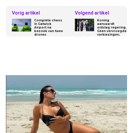
Vorig artikel
Volgend artikel
Complete chaos
Koning
in Gatwick
aanvaardt
Airport na
ontslag regering.
bezoek van twee
Geen vervroegde
drones
verkiezingen.