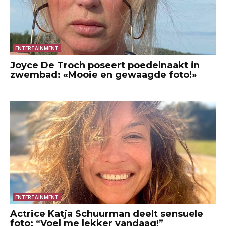
ENTERTAINMENT
Joyce De Troch poseert poedelnaakt in
zwembad: «Mooie en gewaagde foto!»
ENTERTAINMENT
Actrice Katja Schuurman deelt sensuele
foto: “Voel me lekker vandaag!”