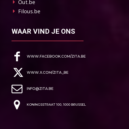
Out.be
Filous.be
WAAR VIND JE ONS
WWW.FACEBOOK.COM/ZITA.BE
WWW.X.COM/ZITA_BE
INFO@ZITA.BE
KONINGSSTRAAT 100, 1000 BRUSSEL