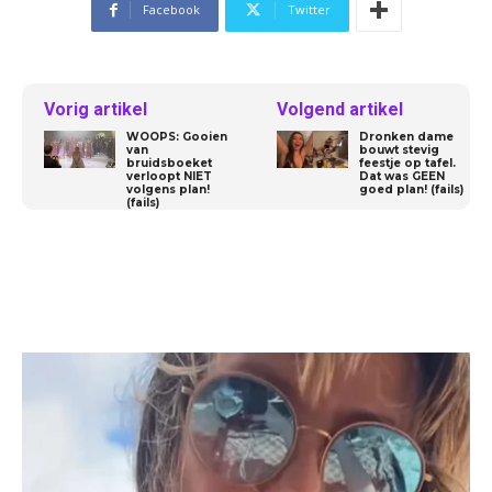
Facebook
Twitter
Vorig artikel
Volgend artikel
WOOPS: Gooien
Dronken dame
van
bouwt stevig
bruidsboeket
feestje op tafel.
verloopt NIET
Dat was GEEN
volgens plan!
goed plan! (fails)
(fails)