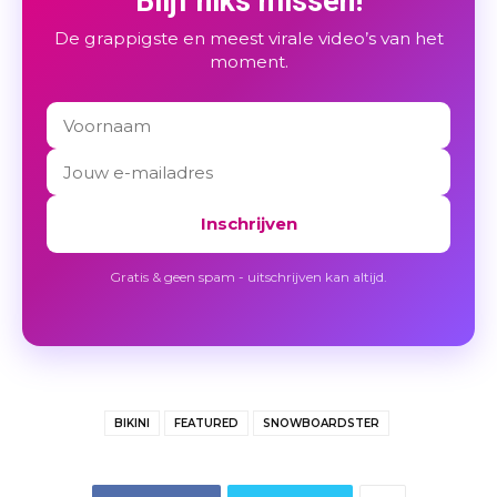
Blijf niks missen!
De grappigste en meest virale video’s van het
moment.
Inschrijven
Gratis & geen spam - uitschrijven kan altijd.
BIKINI
FEATURED
SNOWBOARDSTER