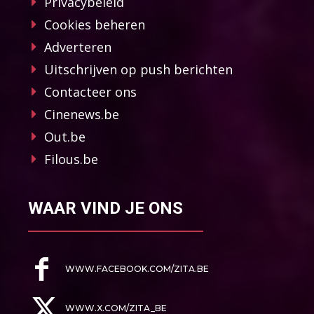
Privacybeleid
Cookies beheren
Adverteren
Uitschrijven op push berichten
Contacteer ons
Cinenews.be
Out.be
Filous.be
WAAR VIND JE ONS
WWW.FACEBOOK.COM/ZITA.BE
WWW.X.COM/ZITA_BE