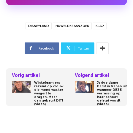
DISNEYLAND
HUWELIJKSAANZOEK
KLAP
Facebook
Twitter
Vorig artikel
Volgend artikel
Winkelgangers
Jarige dame
razend op vrouw
barst in tranen uit
die mondmasker
wanneer DEZE
weigert te
verrassing op
dragen. Maar
haar schoot
dan gebeurt DIT!
gelegd wordt
(video)
(video)