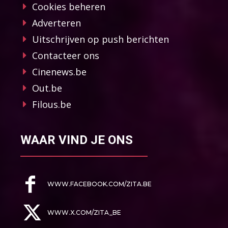
Cookies beheren
Adverteren
Uitschrijven op push berichten
Contacteer ons
Cinenews.be
Out.be
Filous.be
WAAR VIND JE ONS
WWW.FACEBOOK.COM/ZITA.BE
WWW.X.COM/ZITA_BE