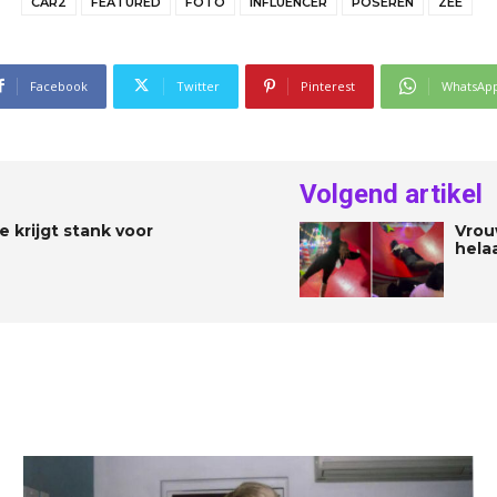
CAR2
FEATURED
FOTO
INFLUENCER
POSEREN
ZEE
Facebook
Twitter
Pinterest
WhatsAp
Volgend artikel
 krijgt stank voor
Vrou
hela