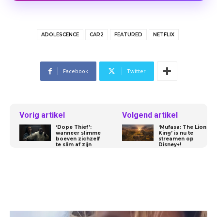
ADOLESCENCE
CAR2
FEATURED
NETFLIX
Facebook
Twitter
Vorig artikel
Volgend artikel
‘Dope Thief’:
‘Mufasa: The Lion
wanneer slimme
King’ is nu te
boeven zichzelf
streamen op
te slim af zijn
Disney+!