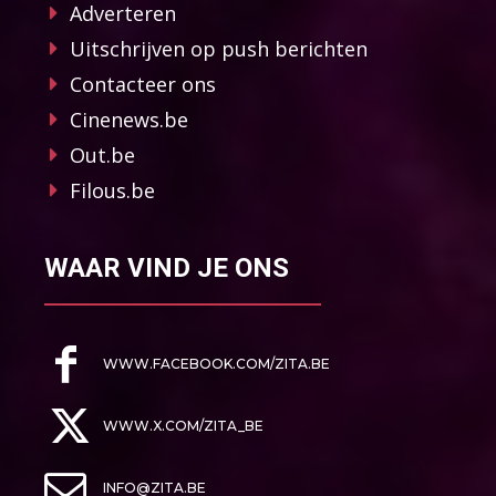
Adverteren
Uitschrijven op push berichten
Contacteer ons
Cinenews.be
Out.be
Filous.be
WAAR VIND JE ONS
WWW.FACEBOOK.COM/ZITA.BE
WWW.X.COM/ZITA_BE
INFO@ZITA.BE