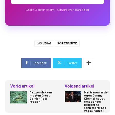
Gratis & geen spam - uitschrijven kan altijd.
LAS VEGAS
SCHIETPARTIJ
Facebook
Twitter
Vorig artikel
Volgend artikel
Reuzenslakken
Met tranen in de
moeten Great
ogen: Jimmy
Barrier Reef
Kimmel houdt
redden
emotioneel
betoog na
schietpartij Las
Vegas (video)