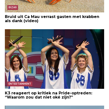
BIZAR
Bruid uit Ca Mau verrast gasten met krabben
als dank (video)
ENTERTAINMENT
K3 reageert op kritiek na Pride-optreden:
“Waarom zou dat niet oké zijn?”