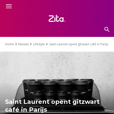
Home
Nieuws
Lifestyle
Saint Laurent opent gitzwart café in Parijs
Saint Laurent opent gitzwart
café in Parijs