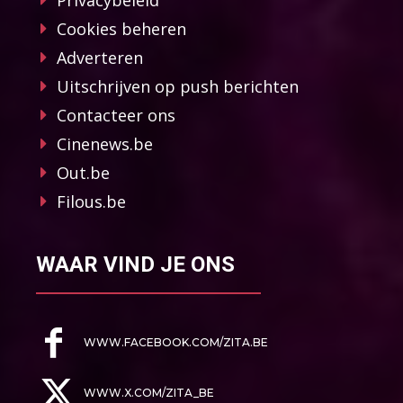
Cookies beheren
Adverteren
Uitschrijven op push berichten
Contacteer ons
Cinenews.be
Out.be
Filous.be
WAAR VIND JE ONS
WWW.FACEBOOK.COM/ZITA.BE
WWW.X.COM/ZITA_BE