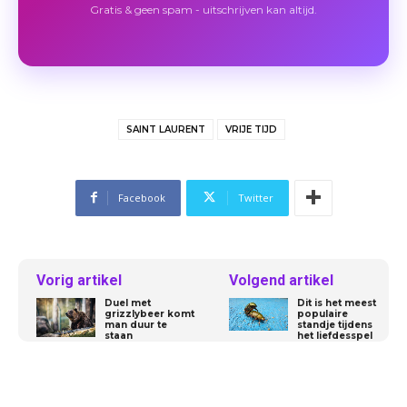
Gratis & geen spam - uitschrijven kan altijd.
SAINT LAURENT
VRIJE TIJD
Facebook
Twitter
Vorig artikel
Volgend artikel
Duel met
Dit is het meest
grizzlybeer komt
populaire
man duur te
standje tijdens
staan
het liefdesspel