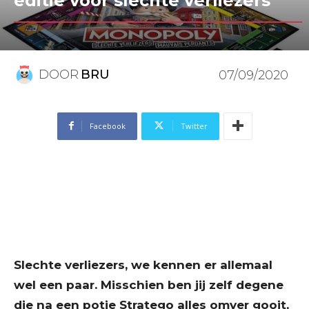
editie voor slechte verliezers
DOOR
BRU
07/09/2020
Facebook
Twitter
Slechte verliezers, we kennen er allemaal
wel een paar. Misschien ben jij zelf degene
die na een potje Stratego alles omver gooit,