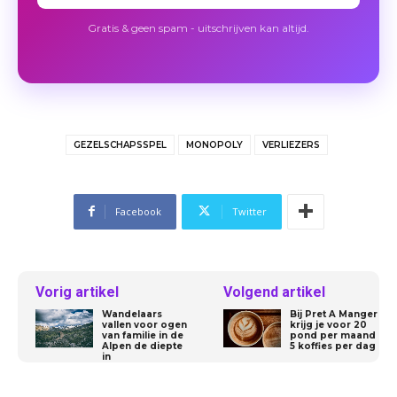
Gratis & geen spam - uitschrijven kan altijd.
GEZELSCHAPSSPEL
MONOPOLY
VERLIEZERS
Facebook
Twitter
Vorig artikel
Volgend artikel
Wandelaars
Bij Pret A Manger
vallen voor ogen
krijg je voor 20
van familie in de
pond per maand
Alpen de diepte
5 koffies per dag
in