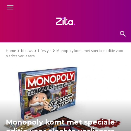
Home
Nieuws
Lifestyle
Monopoly komt met speciale editie voor
slechte verliezers
Monopoly komt met speciale