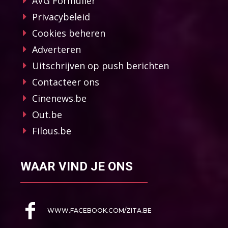
AVG Formulier
Privacybeleid
Cookies beheren
Adverteren
Uitschrijven op push berichten
Contacteer ons
Cinenews.be
Out.be
Filous.be
WAAR VIND JE ONS
WWW.FACEBOOK.COM/ZITA.BE