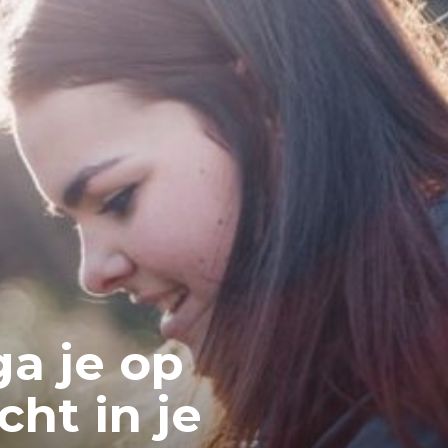
a je op
ht in je