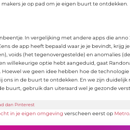
 makers je op pad om je eigen buurt te ontdekken.
nbeentje. In vergelijking met andere apps die anno 
Eens de app heeft bepaald waar je je bevindt, krijg j
en), voids (het tegenovergestelde) en anomalies (de m
 een willekeurige optie hebt aangeduid, gaat Randona
 Hoewel we geen idee hebben hoe de technologie we
bij ons in de buurt te ontdekken. En we zijn duidelijk
e buurt, gebruik dan uiteraard wel je gezonde verst
d dan Pinterest
cht in je eigen omgeving
verscheen eerst op
Metro