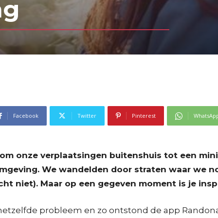
ng
Facebook
Twitter
Pinterest
WhatsAp
 om onze verplaatsingen buitenshuis tot een min
omgeving. We wandelden door straten waar we no
mocht niet). Maar op een gegeven moment is je ins
etzelfde probleem en zo ontstond de app Randonaut