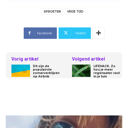
SPROETEN
VRIJE TIJD
Facebook
Twitter
Vorig artikel
Volgend artikel
Dit zijn de
LIFEHACK. Zo
populairste
hou je meer
zomerverblijven
regenwater vast
op Airbnb
in je tuin