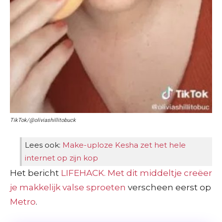
TikTok/@oliviashillitobuck
Lees ook:
Make-uploze Kesha zet het hele
internet op zijn kop
Het bericht
LIFEHACK. Met dit middeltje creëer
je makkelijk valse sproeten
verscheen eerst op
Metro
.