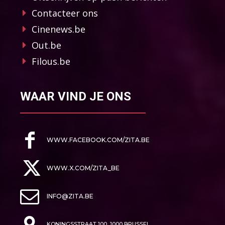
Contacteer ons
Cinenews.be
Out.be
Filous.be
WAAR VIND JE ONS
WWW.FACEBOOK.COM/ZITA.BE
WWW.X.COM/ZITA_BE
INFO@ZITA.BE
KONINGSSTRAAT 100, 1000 BRUSSEL