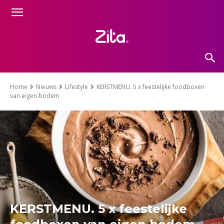
Home
Nieuws
Lifestyle
KERSTMENU. 5 x feestelijke foodboxen
van eigen bodem
KERSTMENU. 5 x feestelijke