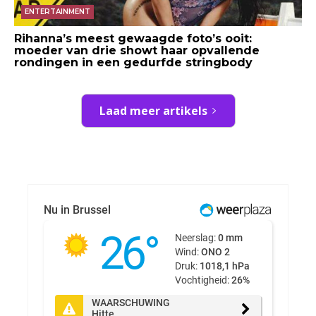
ENTERTAINMENT
Rihanna’s meest gewaagde foto’s ooit:
moeder van drie showt haar opvallende
rondingen in een gedurfde stringbody
Laad meer artikels