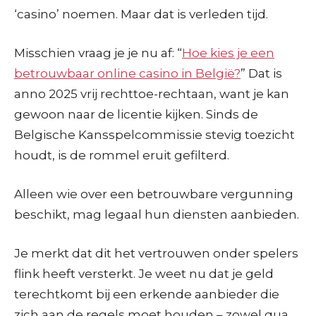
‘casino’ noemen. Maar dat is verleden tijd.
Misschien vraag je je nu af: “
Hoe kies je een
betrouwbaar online casino in België?
” Dat is
anno 2025 vrij rechttoe-rechtaan, want je kan
gewoon naar de licentie kijken. Sinds de
Belgische Kansspelcommissie stevig toezicht
houdt, is de rommel eruit gefilterd.
Alleen wie over een betrouwbare vergunning
beschikt, mag legaal hun diensten aanbieden.
Je merkt dat dit het vertrouwen onder spelers
flink heeft versterkt. Je weet nu dat je geld
terechtkomt bij een erkende aanbieder die
zich aan de regels moet houden – zowel qua