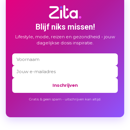
Blijf niks missen!
Lifestyle, mode, reizen en gezondheid - jouw
dagelijkse dosis inspiratie.
Inschrijven
Gratis & geen spam - uitschrijven kan altijd.