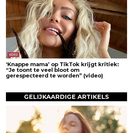
VIDEO
‘Knappe mama’ op TikTok krijgt kritiek:
“Je toont te veel bloot om
gerespecteerd te worden” (video)
GELIJKAARDIGE ARTIKELS