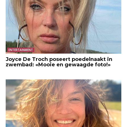
ENTERTAINMENT
Joyce De Troch poseert poedelnaakt in
zwembad: «Mooie en gewaagde foto!»