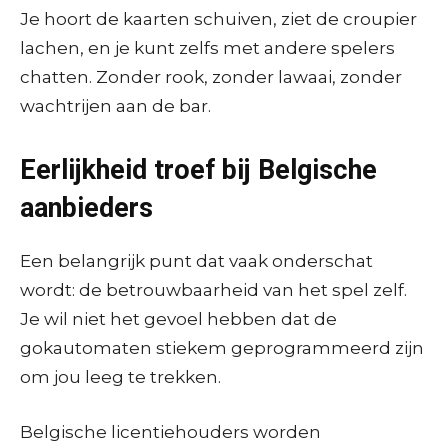
Je hoort de kaarten schuiven, ziet de croupier
lachen, en je kunt zelfs met andere spelers
chatten. Zonder rook, zonder lawaai, zonder
wachtrijen aan de bar.
Eerlijkheid troef bij Belgische
aanbieders
Een belangrijk punt dat vaak onderschat
wordt: de betrouwbaarheid van het spel zelf.
Je wil niet het gevoel hebben dat de
gokautomaten stiekem geprogrammeerd zijn
om jou leeg te trekken.
Belgische licentiehouders worden