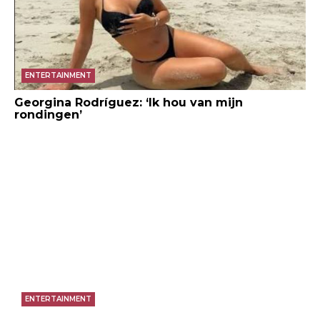
ENTERTAINMENT
Georgina Rodríguez: ‘Ik hou van mijn
rondingen’
ENTERTAINMENT