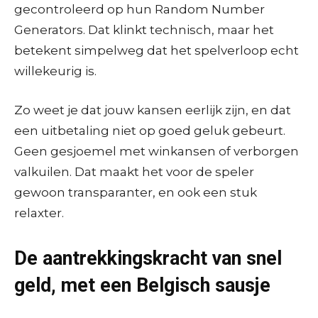
gecontroleerd op hun Random Number
Generators. Dat klinkt technisch, maar het
betekent simpelweg dat het spelverloop echt
willekeurig is.
Zo weet je dat jouw kansen eerlijk zijn, en dat
een uitbetaling niet op goed geluk gebeurt.
Geen gesjoemel met winkansen of verborgen
valkuilen. Dat maakt het voor de speler
gewoon transparanter, en ook een stuk
relaxter.
De aantrekkingskracht van snel
geld, met een Belgisch sausje