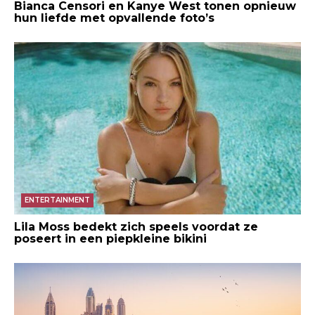
Bianca Censori en Kanye West tonen opnieuw
hun liefde met opvallende foto’s
ENTERTAINMENT
Lila Moss bedekt zich speels voordat ze
poseert in een piepkleine bikini