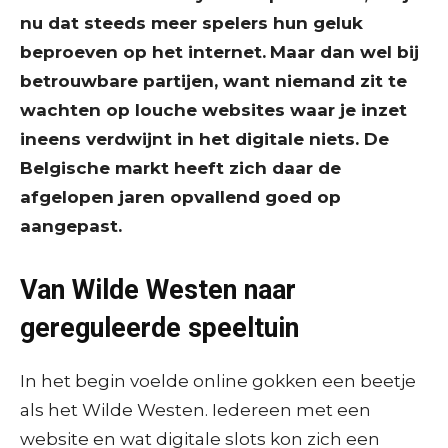
nu dat steeds meer spelers hun geluk
beproeven op het internet.
Maar dan wel bij
betrouwbare partijen, want niemand zit te
wachten op louche websites waar je inzet
ineens verdwijnt in het digitale niets. De
Belgische markt heeft zich daar de
afgelopen jaren opvallend goed op
aangepast.
Van Wilde Westen naar
gereguleerde speeltuin
In het begin voelde online gokken een beetje
als het Wilde Westen. Iedereen met een
website en wat digitale slots kon zich een