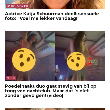
ENTERTAINMENT
Actrice Katja Schuurman deelt sensuele
foto: “Voel me lekker vandaag!”
VIDEO
Poedelnaakt duo gaat stevig van bil op
toog van nachtclub. Maar dat is niet
zonder gevolgen! (video)