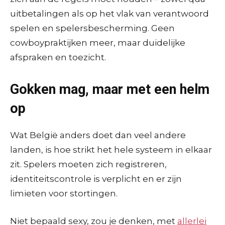
uitbetalingen als op het vlak van verantwoord
spelen en spelersbescherming. Geen
cowboypraktijken meer, maar duidelijke
afspraken en toezicht.
Gokken mag, maar met een helm
op
Wat België anders doet dan veel andere
landen, is hoe strikt het hele systeem in elkaar
zit. Spelers moeten zich registreren,
identiteitscontrole is verplicht en er zijn
limieten voor stortingen.
Niet bepaald sexy, zou je denken, met
allerlei