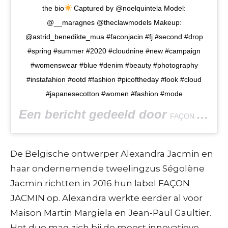
the bio
Captured by @noelquintela Model:
@__maragnes @theclawmodels Makeup:
@astrid_benedikte_mua #faconjacin #fj #second #drop
#spring #summer #2020 #cloudnine #new #campaign
#womenswear #blue #denim #beauty #photography
#instafahion #ootd #fashion #picoftheday #look #cloud
#japanesecotton #women #fashion #mode
Een bericht gedeeld door
FAÇON JACMIN
De Belgische ontwerper Alexandra Jacmin en
haar ondernemende tweelingzus Ségolène
Jacmin richtten in 2016 hun label FAÇON
JACMIN op. Alexandra werkte eerder al voor
Maison Martin Margiela en Jean-Paul Gaultier.
Het duo mag zich bij de meest innovatieve