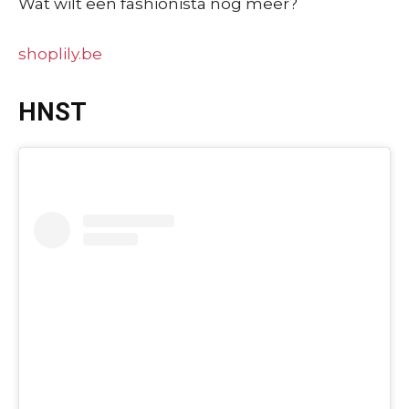
Wat wilt een fashionista nog meer?
shoplily.be
HNST