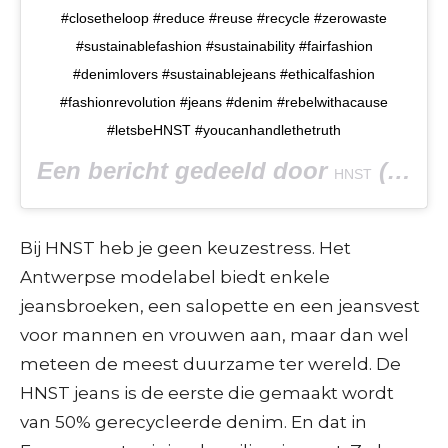
#closetheloop #reduce #reuse #recycle #zerowaste
#sustainablefashion #sustainability #fairfashion
#denimlovers #sustainablejeans #ethicalfashion
#fashionrevolution #jeans #denim #rebelwithacause
#letsbeHNST #youcanhandlethetruth
Een bericht gedeeld door
(@letsbehonest.eu) op
HNST
Bij HNST heb je geen keuzestress. Het
Antwerpse modelabel biedt enkele
jeansbroeken, een salopette en een jeansvest
voor mannen en vrouwen aan, maar dan wel
meteen de meest duurzame ter wereld. De
HNST jeans is de eerste die gemaakt wordt
van 50% gerecycleerde denim. En dat in