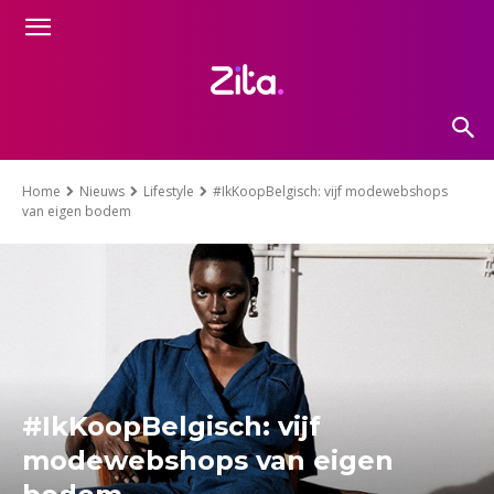
Home
Nieuws
Lifestyle
#IkKoopBelgisch: vijf modewebshops
van eigen bodem
#IkKoopBelgisch: vijf
modewebshops van eigen