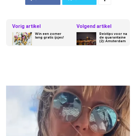
Vorig artikel
Volgend artikel
Win een zomer
Reistips voor na
lang gratis ijsjes!
de quarantaine
(2): Amsterdam