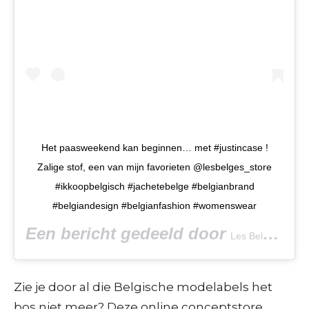
Het paasweekend kan beginnen… met #justincase !
Zalige stof, een van mijn favorieten @lesbelges_store
#ikkoopbelgisch #jachetebelge #belgianbrand
#belgiandesign #belgianfashion #womenswear
Een bericht gedeeld door
(@l
Les Belges
Zie je door al die Belgische modelabels het
bos niet meer? Deze online conceptstore