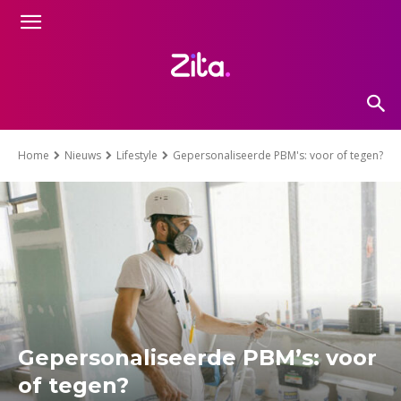
Home
Nieuws
Lifestyle
Gepersonaliseerde PBM's: voor of tegen?
Gepersonaliseerde PBM’s: voor
of tegen?