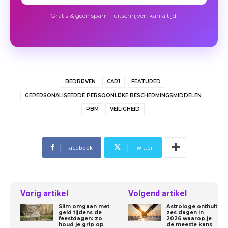
Gratis & geen spam - uitschrijven kan altijd.
BEDRIJVEN
CAR1
FEATURED
GEPERSONALISEERDE PERSOONLIJKE BESCHERMINGSMIDDELEN
PBM
VEILIGHEID
Facebook
Twitter
Vorig artikel
Volgend artikel
Slim omgaan met
Astrologe onthult
geld tijdens de
zes dagen in
feestdagen: zo
2026 waarop je
houd je grip op
de meeste kans