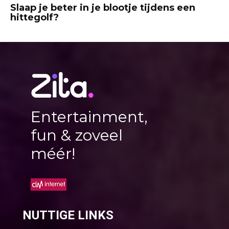
Slaap je beter in je blootje tijdens een
hittegolf?
Entertainment,
fun & zoveel
méér!
NUTTIGE LINKS