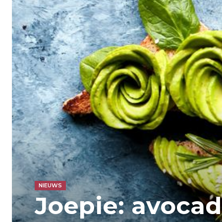
NIEUWS
Joepie: avoca