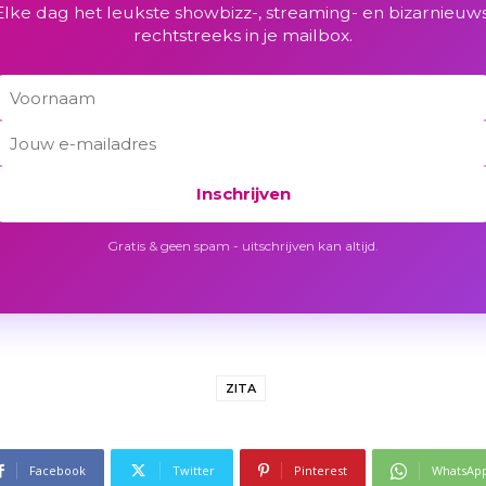
Elke dag het leukste showbizz-, streaming- en bizarnieuws
rechtstreeks in je mailbox.
Inschrijven
Gratis & geen spam - uitschrijven kan altijd.
ZITA
Facebook
Twitter
Pinterest
WhatsAp