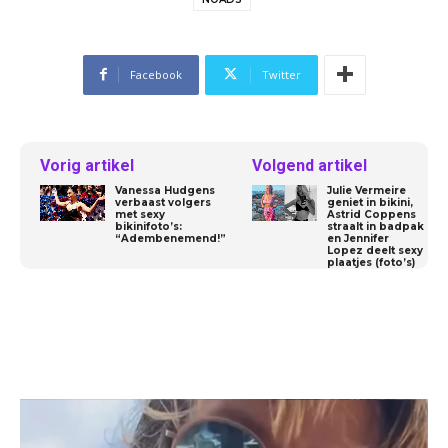
Facebook
Twitter
Vorig artikel
Volgend artikel
Vanessa Hudgens
Julie Vermeire
verbaast volgers
geniet in bikini,
met sexy
Astrid Coppens
bikinifoto’s:
straalt in badpak
“Adembenemend!”
en Jennifer
Lopez deelt sexy
plaatjes (foto’s)