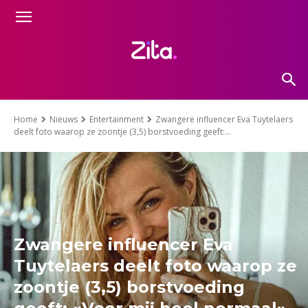
Home
Nieuws
Entertainment
Zwangere influencer Eva Tuytelaers
deelt foto waarop ze zoontje (3,5) borstvoeding geeft:...
Zwangere influencer Eva
Tuytelaers deelt foto waarop ze
zoontje (3,5) borstvoeding