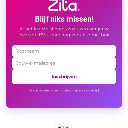
Blijf niks missen!
Al het laatste showbizznieuws over jouw
favoriete BV’s, elke dag vers in je mailbox.
Inschrijven
Gratis & geen spam - uitschrijven kan altijd.
NOADS