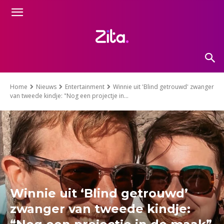
Home
Nieuws
Entertainment
Winnie uit 'Blind getrouwd' zwanger
van tweede kindje: "Nog een projectje in...
Winnie uit ‘Blind getrouwd’
zwanger van tweede kindje: