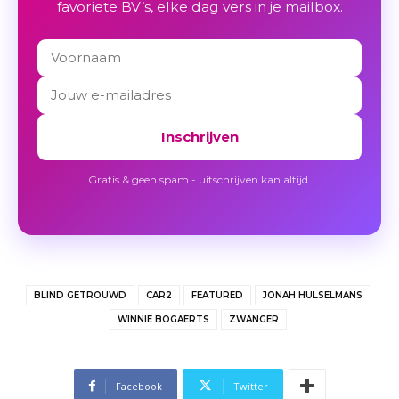
favoriete BV’s, elke dag vers in je mailbox.
Inschrijven
Gratis & geen spam - uitschrijven kan altijd.
BLIND GETROUWD
CAR2
FEATURED
JONAH HULSELMANS
WINNIE BOGAERTS
ZWANGER
Facebook
Twitter