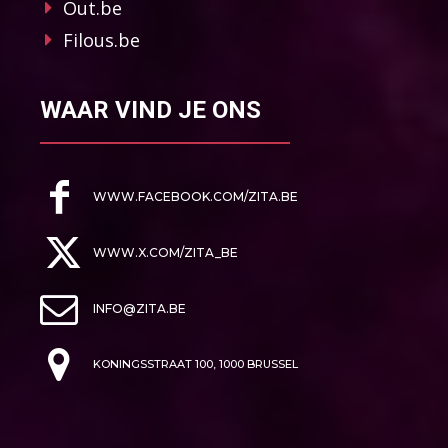
Out.be
Filous.be
WAAR VIND JE ONS
WWW.FACEBOOK.COM/ZITA.BE
WWW.X.COM/ZITA_BE
INFO@ZITA.BE
KONINGSSTRAAT 100, 1000 BRUSSEL