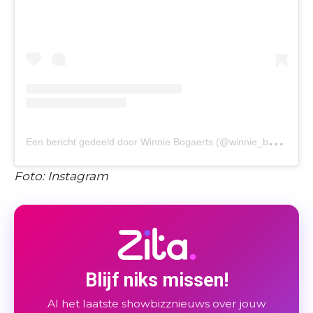
E
en bericht gedeeld door Winnie Bogaerts (@winnie_bogaerts)
Foto: Instagram
Blijf niks missen!
Al het laatste showbizznieuws over jouw