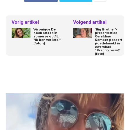
Vorig artikel
Volgend artikel
Véronique De
‘Big Brother’-
Kock straalt in
presentatrice
zomerse outfit:
Geraldine
“Ik ben verliefd!”
Kemper poseert
(foto’s)
poedelnaakt in
zwembad:
“Prachtvrouw!”
(foto)