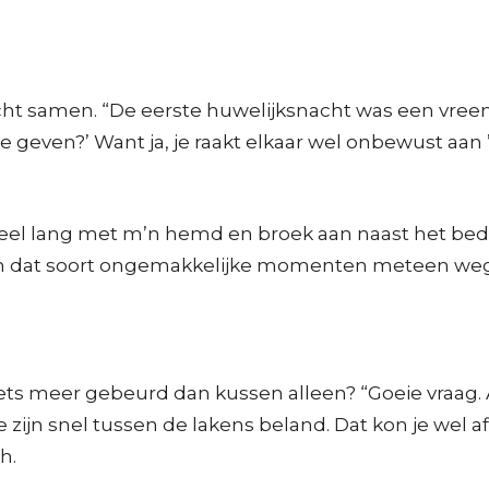
 nacht samen. “De eerste huwelijksnacht was een v
 geven?’ Want ja, je raakt elkaar wel onbewust aan 
heel lang met m’n hemd en broek aan naast het bed g
om dat soort ongemakkelijke momenten meteen weg t
s iets meer gebeurd dan kussen alleen? “Goeie vraa
e zijn snel tussen de lakens beland. Dat kon je wel a
h.