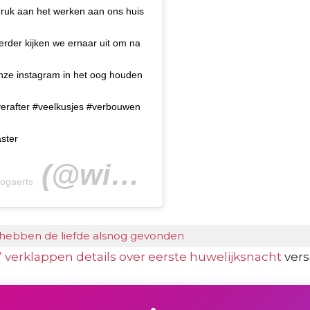
e druk aan het werken aan ons huis
verder kijken we ernaar uit om na
onze instagram in het oog houden
erafter #veelkusjes #verbouwen
ster
(@winnie_bogaerts) on
ogaerts
hebben de liefde alsnog gevonden
 verklappen details over eerste huwelijksnacht
vers