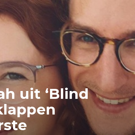
h uit ‘Blind
klappen
rste