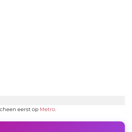
Apr 27, 2020 at 1:06am PDT
cheen eerst op
Metro
.