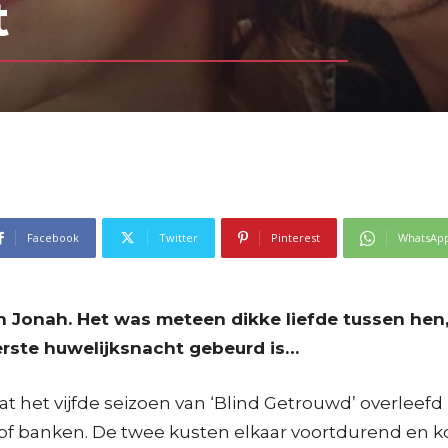
t
Facebook
Twitter
Pinterest
WhatsAp
n Jonah. Het was meteen dikke liefde tussen hen
eerste huwelijksnacht gebeurd is…
 het vijfde seizoen van ‘Blind Getrouwd’ overleefd hee
 of banken. De twee kusten elkaar voortdurend en ko