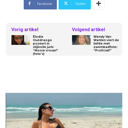
Facebook
Twitter
Vorig artikel
Volgend artikel
Élodie
Wendy Van
Ouédraogo
Wanten viert de
poseert in
liefde met
stijlvolle jurk:
zwembadfoto:
“Mooie vrouw!”
“Proficiat!”
(foto’s)