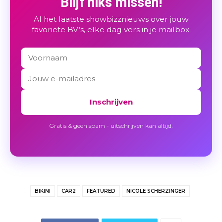
Blijf niks missen!
Al het laatste showbizznieuws over jouw
favoriete BV’s, elke dag vers in je mailbox.
Inschrijven
Gratis & geen spam - uitschrijven kan altijd.
BIKINI
CAR2
FEATURED
NICOLE SCHERZINGER