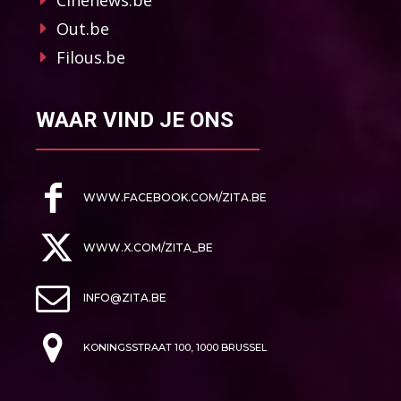
Out.be
Filous.be
WAAR VIND JE ONS
WWW.FACEBOOK.COM/ZITA.BE
WWW.X.COM/ZITA_BE
INFO@ZITA.BE
KONINGSSTRAAT 100, 1000 BRUSSEL