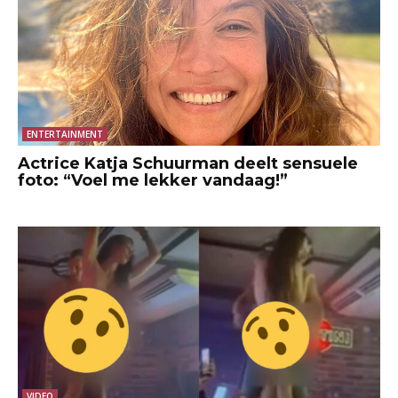
ENTERTAINMENT
Actrice Katja Schuurman deelt sensuele
foto: “Voel me lekker vandaag!”
VIDEO