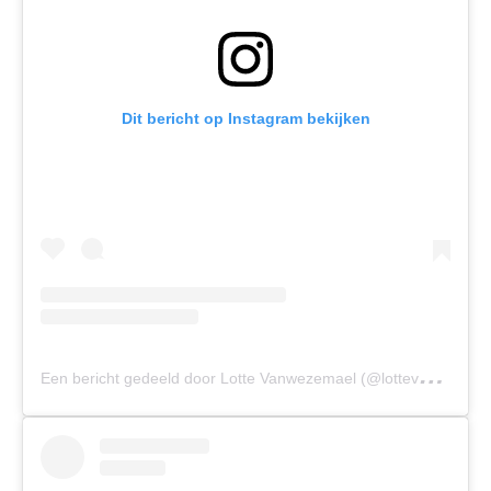
Dit bericht op Instagram bekijken
E
en bericht gedeeld door Lotte Vanwezemael (@lottevanwezemael)