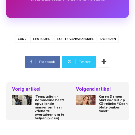
CAR2
FEATURED
LOTTE VANWEZEMAEL
POSEREN
Facebook
Twitter
Vorig artikel
Volgend artikel
‘Temptation’-
Karen Damen
Pommeline heeft
blikt vooruit op
opvallende
K3-reünie: “Geen
manier om haar
blote buiken
vriend te
meer”
overtuigen om te
helpen (video)