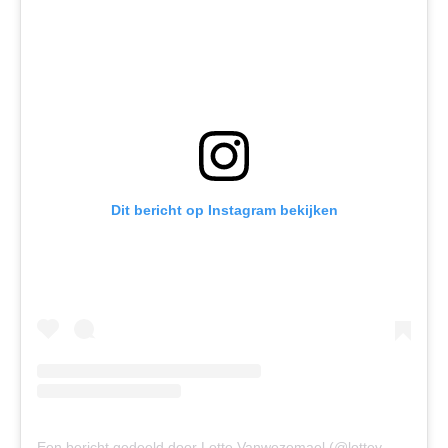
Dit bericht op Instagram bekijken
E
en bericht gedeeld door Lotte Vanwezemael (@lottevanwezemael)