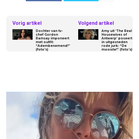
Vorig artikel
Volgend artikel
Dochter van tv-
Amy uit ‘The Real
chef Gordon
Housewives of
Ramsay imponeert
Antwerp’ poseert
met outfit:
in uitgesneden
“Adembenemend!”
rode jurk: “De
(foto’s)
mooiste!” (foto’s)