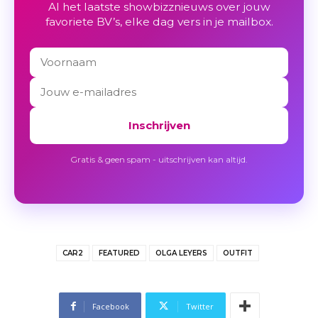
Al het laatste showbizznieuws over jouw
favoriete BV’s, elke dag vers in je mailbox.
Inschrijven
Gratis & geen spam - uitschrijven kan altijd.
CAR2
FEATURED
OLGA LEYERS
OUTFIT
Facebook
Twitter