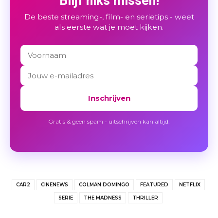
Blijf niks missen!
De beste streaming-, film- en serietips - weet
als eerste wat je moet kijken.
Inschrijven
Gratis & geen spam - uitschrijven kan altijd.
CAR2
CINENEWS
COLMAN DOMINGO
FEATURED
NETFLIX
SERIE
THE MADNESS
THRILLER