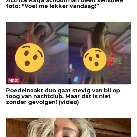
Actrice Katja Schuurman deelt sensuele
foto: “Voel me lekker vandaag!”
VIDEO
Poedelnaakt duo gaat stevig van bil op
toog van nachtclub. Maar dat is niet
zonder gevolgen! (video)