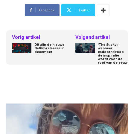
Facebook
Twitter
Vorig artikel
Volgend artikel
Dit zijn de nieuwe
‘The Sticky’:
Netflix-releases in
wanneer
december
esdoornsiroop
de inspiratie
wordt voor de
roof van de eeuw