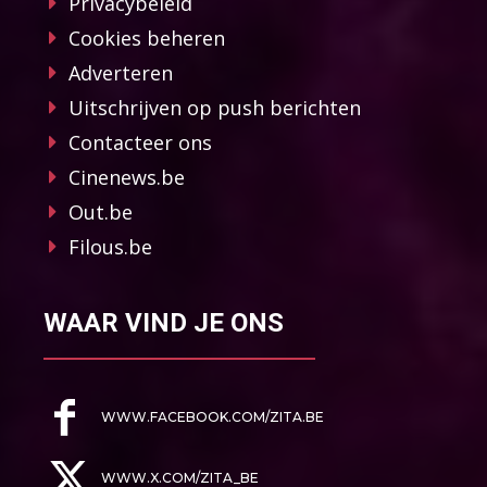
Privacybeleid
Cookies beheren
Adverteren
Uitschrijven op push berichten
Contacteer ons
Cinenews.be
Out.be
Filous.be
WAAR VIND JE ONS
WWW.FACEBOOK.COM/ZITA.BE
WWW.X.COM/ZITA_BE